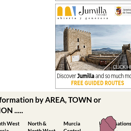
nformation by AREA, TOWN or
N .....
uth West
North &
Murcia
Urbanisation
rcia
North West
Central