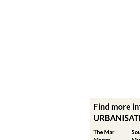
Find more i
URBANISATIO
The Mar
So
Menor
Mu