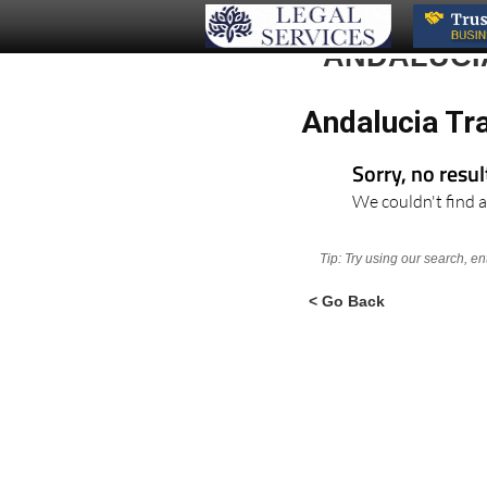
ANDALUCI
Andalucia Tr
Sorry, no resu
We couldn't find a
Tip: Try using our search, e
< Go Back