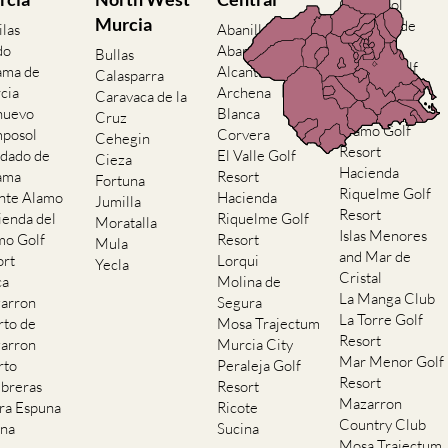
Camposol
Murcia
Condado de
ilas
Abanilla
Alhama
do
Abaran
Bullas
El Valle Golf
ama de
Alcantarilla
Calasparra
Resort
cia
Archena
Caravaca de la
Hacienda del
nuevo
Blanca
Cruz
Alamo Golf
posol
Corvera
Cehegin
Resort
dado de
El Valle Golf
Cieza
Hacienda
ama
Resort
Fortuna
Riquelme Golf
nte Alamo
Hacienda
Jumilla
Resort
ienda del
Riquelme Golf
Moratalla
Islas Menores
mo Golf
Resort
Mula
and Mar de
ort
Lorqui
Yecla
Cristal
ca
Molina de
La Manga Club
arron
Segura
La Torre Golf
rto de
Mosa Trajectum
Resort
arron
Murcia City
Mar Menor Golf
rto
Peraleja Golf
Resort
breras
Resort
Mazarron
rra Espuna
Ricote
Country Club
ana
Sucina
Mosa Trajectum