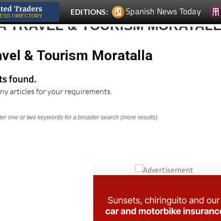
Spanish News Today
EDITIONS:
A TRAVEL & TOURISM MORATAL
avel & Tourism Moratalla
lts found.
ny articles for your requirements.
nter one or two keywords for a broader search (more results).