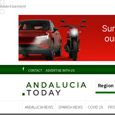
CONTACT
ADVERTISE WITH US
Region
ANDALUCIA NEWS
SPANISH NEWS
COVID 19
PRO