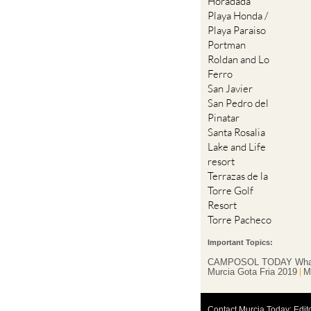
Horadada
Playa Honda /
Playa Paraiso
Portman
Roldan and Lo
Ferro
San Javier
San Pedro del
Pinatar
Santa Rosalia
Lake and Life
resort
Terrazas de la
Torre Golf
Resort
Torre Pacheco
Important Topics:
CAMPOSOL TODAY Wha
Murcia Gota Fria 2019
M
Contact Murcia Today: Edit