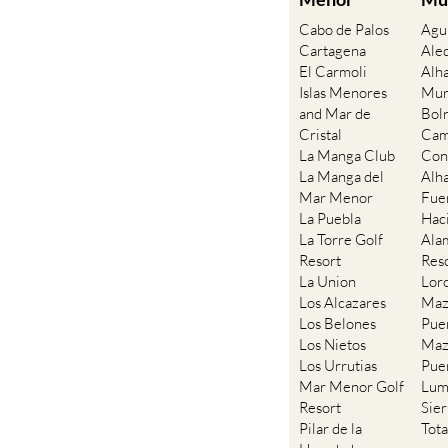
Cabo de Palos
Agu
Cartagena
Ale
El Carmoli
Alh
Islas Menores
Mur
and Mar de
Bol
Cristal
Cam
La Manga Club
Con
La Manga del
Alh
Mar Menor
Fue
La Puebla
Hac
La Torre Golf
Ala
Resort
Res
La Union
Lor
Los Alcazares
Maz
Los Belones
Pue
Los Nietos
Maz
Los Urrutias
Pue
Mar Menor Golf
Lum
Resort
Sie
Pilar de la
Tot