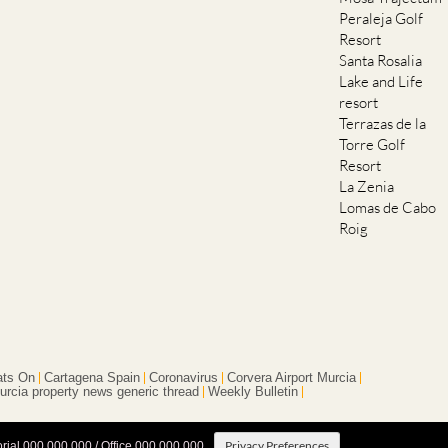
Peraleja Golf
Resort
Santa Rosalia
Lake and Life
resort
Terrazas de la
Torre Golf
Resort
La Zenia
Lomas de Cabo
Roig
ts On
Cartagena Spain
Coronavirus
Corvera Airport Murcia
urcia property news generic thread
Weekly Bulletin
Privacy Preferences
orial 000 000 000 / Office 000 000 000