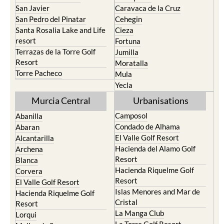
San Javier
Caravaca de la Cruz
San Pedro del Pinatar
Cehegin
Santa Rosalia Lake and Life
Cieza
resort
Fortuna
Terrazas de la Torre Golf
Jumilla
Resort
Moratalla
Torre Pacheco
Mula
Yecla
Murcia Central
Urbanisations
Camposol
Abanilla
Condado de Alhama
Abaran
El Valle Golf Resort
Alcantarilla
Hacienda del Alamo Golf
Archena
Resort
Blanca
Hacienda Riquelme Golf
Corvera
Resort
El Valle Golf Resort
Islas Menores and Mar de
Hacienda Riquelme Golf
Cristal
Resort
La Manga Club
Lorqui
La Torre Golf Resort