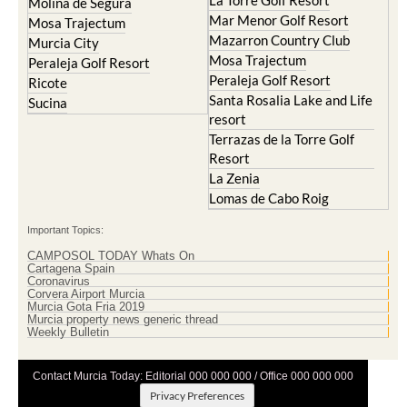
Molina de Segura
Mar Menor Golf Resort
Mosa Trajectum
Mazarron Country Club
Murcia City
Mosa Trajectum
Peraleja Golf Resort
Peraleja Golf Resort
Ricote
Santa Rosalia Lake and Life
Sucina
resort
Terrazas de la Torre Golf
Resort
La Zenia
Lomas de Cabo Roig
Important Topics:
CAMPOSOL TODAY Whats On
Cartagena Spain
Coronavirus
Corvera Airport Murcia
Murcia Gota Fria 2019
Murcia property news generic thread
Weekly Bulletin
Contact Murcia Today: Editorial 000 000 000 / Office 000 000 000
Privacy Preferences